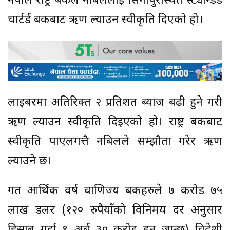
नेपाल राष्ट्र बैंकले नबिललाई सिंगापुरस्थित स्ट्यान्डर्ड
चार्टर्ड बैंकबाट ऋण ल्याउन स्वीकृति दिएको हो।
लाइबरमा अतिरिक्त २ प्रतिशत ब्याज बढी हुने गरी
ऋण ल्याउन स्वीकृति दिइएको हो। राष्ट्र बैंकबाट
स्वीकृति पाएलगत्तै नबिलले सम्झौता गरेर ऋण
ल्याउने छ।
गत आर्थिक वर्ष वाणिज्य बैंकहरुले ७ करोड ७५
लाख डलर (१२० रुपैयाँको विनिमय दर अनुसार