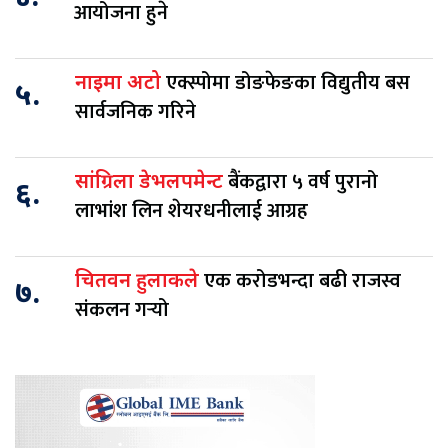
आयोजना हुने
एक्स्पोमा डोङफेङका विद्युतीय बस
नाइमा अटो
५.
सार्वजनिक गरिने
बैंकद्वारा ५ वर्ष पुरानो
सांग्रिला डेभलपमेन्ट
६.
लाभांश लिन शेयरधनीलाई आग्रह
एक करोडभन्दा बढी राजस्व
चितवन हुलाकले
७.
संकलन गर्‍यो