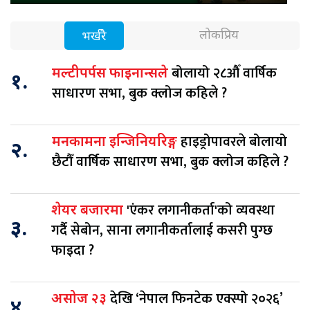
लोकप्रिय
भर्खरै
बोलायो २८औँ वार्षिक
मल्टीपर्पस फाइनान्सले
१.
साधारण सभा, बुक क्लोज कहिले ?
हाइड्रोपावरले बोलायो
मनकामना इन्जिनियरिङ्ग
२.
छैटौँ वार्षिक साधारण सभा, बुक क्लोज कहिले ?
'एंकर लगानीकर्ता'को व्यवस्था
शेयर बजारमा
३.
गर्दै सेबोन, साना लगानीकर्तालाई कसरी पुग्छ
फाइदा ?
देखि ‘नेपाल फिनटेक एक्स्पो २०२६’
असोज २३
४.