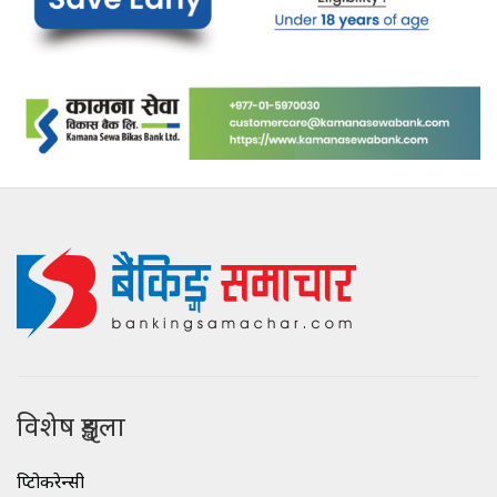
विशेष शृङ्खला
क्रिप्टोकरेन्सी