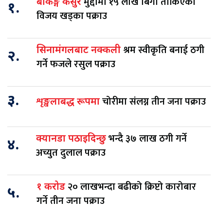
मुद्दामा १५ लाख बिगो तोकिएका
बैंकिङ्ग कसुर
१.
विजय खड्का पक्राउ
श्रम स्वीकृति बनाई ठगी
सिनामंगलबाट नक्कली
२.
गर्ने फजले रसुल पक्राउ
३.
चोरीमा संलग्न तीन जना पक्राउ
शृङ्खलाबद्ध रूपमा
भन्दै ३७ लाख ठगी गर्ने
क्यानडा पठाइदिन्छु
४.
अच्युत दुलाल पक्राउ
२० लाखभन्दा बढीको क्रिप्टो कारोबार
१ करोड
५.
गर्ने तीन जना पक्राउ