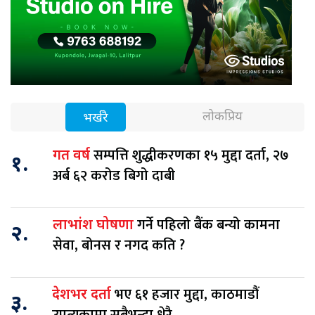
लोकप्रिय
भर्खरै
सम्पत्ति शुद्धीकरणका १५ मुद्दा दर्ता, २७
गत वर्ष
१.
अर्ब ६२ करोड बिगो दाबी
गर्ने पहिलो बैंक बन्यो कामना
लाभांश घोषणा
२.
सेवा, बोनस र नगद कति ?
भए ६१ हजार मुद्दा, काठमाडौं
देशभर दर्ता
३.