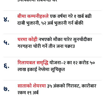
उपत्यकामा सबैभन्दा धेरै
एक वर्षमा गरे १ खर्ब बढी
बीमा कम्पनीहरुले
४.
दाबी भुक्तानी, ५२ अर्ब भुक्तानी गर्न बाँकी
नभएको मौका पारेर सुनचाँदीका
घरमा कोही
५.
गरगहना चोरी गर्ने तीन जना पक्राउ
योजना–२ का १२ करोड ५०
रिलायबल समृद्धि
६.
लाख इकाई नेप्सेमा सूचिकृत
३५ अंकको गिरावट, कारोबार
साताको शेयरमा
७.
रकम १९ अर्ब