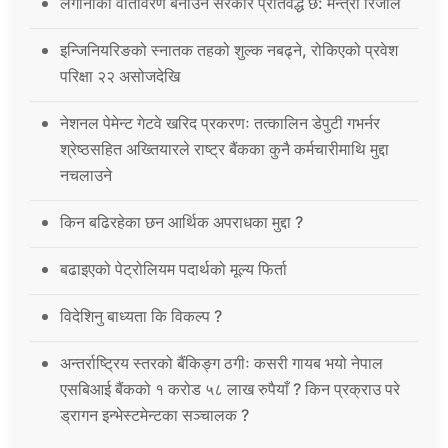
लगानीको वातावरण बनाउन सरकार प्रतिवद्ध छ: मन्त्री रिजाल
इन्जिनियरिङको स्नातक तहको शुल्क नबढ्ने, रोकिएको प्रवेश
परिक्षा २२ असोजदेखि
नेशनल पेमेन्ट गेटवे खरिद प्रकरणः तत्कालिन डेपुटी गभर्नर
श्रेष्ठसहित अख्तियारले राष्ट्र बैंकका कुनै कर्मचारीमाथि मुद्दा
नचलाउने
किन बढिरहेका छन आर्थिक अपराधका मुद्दा ?
बढाइएको पेट्रोलियम पदार्थको मूल्य फिर्ता
विदेशिनु बाध्यता कि विकल्प ?
अन्तर्राष्ट्रिय स्तरको बैंकिङ्ग ठगीः कसरी गायब भयो नेपाल
एसबिआई बैंकको १ करोड ५८ लाख रुपैयाँ ? किन प्रक्राउ परे
ड्रागन इन्भेस्टमेन्टका सञ्चालक ?