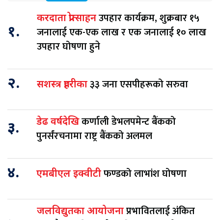
उपहार कार्यक्रम, शुक्रबार १५
करदाता प्रोत्साहन
१.
जनालाई एक-एक लाख र एक जनालाई १० लाख
उपहार घोषणा हुने
२.
३३ जना एसपीहरूको सरुवा
सशस्त्र प्रहरीका
कर्णाली डेभलपमेन्ट बैंकको
डेढ वर्षदेखि
३.
पुनर्संरचनामा राष्ट्र बैंकको अलमल
४.
फण्डको लाभांश घोषणा
एमबीएल इक्वीटी
प्रभावितलाई अंकित
जलविद्युतका आयोजना