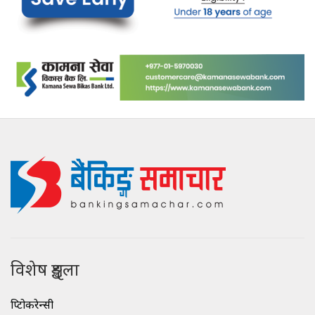
विशेष शृङ्खला
क्रिप्टोकरेन्सी