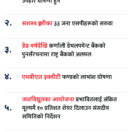
उपहार घोषणा हुने
२.
३३ जना एसपीहरूको सरुवा
सशस्त्र प्रहरीका
कर्णाली डेभलपमेन्ट बैंकको
डेढ वर्षदेखि
३.
पुनर्संरचनामा राष्ट्र बैंकको अलमल
४.
फण्डको लाभांश घोषणा
एमबीएल इक्वीटी
प्रभावितलाई अंकित
जलविद्युतका आयोजना
५.
मूल्यमै १० प्रतिशत शेयर दिलाउन संसदीय
समितिको निर्देशन