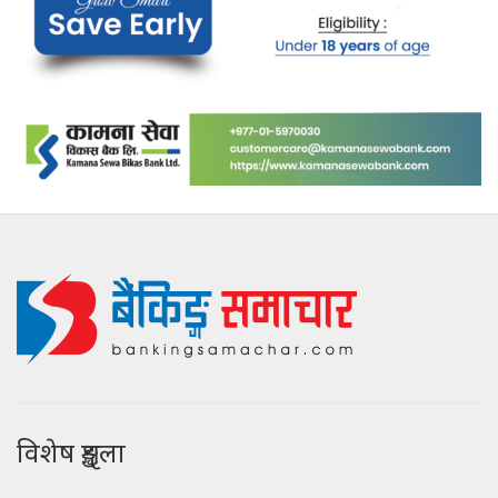
विशेष शृङ्खला