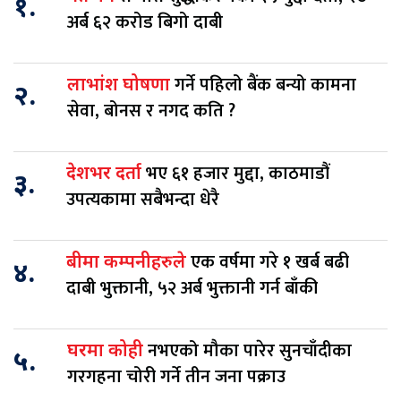
१.
अर्ब ६२ करोड बिगो दाबी
गर्ने पहिलो बैंक बन्यो कामना
लाभांश घोषणा
२.
सेवा, बोनस र नगद कति ?
भए ६१ हजार मुद्दा, काठमाडौं
देशभर दर्ता
३.
उपत्यकामा सबैभन्दा धेरै
एक वर्षमा गरे १ खर्ब बढी
बीमा कम्पनीहरुले
४.
दाबी भुक्तानी, ५२ अर्ब भुक्तानी गर्न बाँकी
नभएको मौका पारेर सुनचाँदीका
घरमा कोही
५.
गरगहना चोरी गर्ने तीन जना पक्राउ