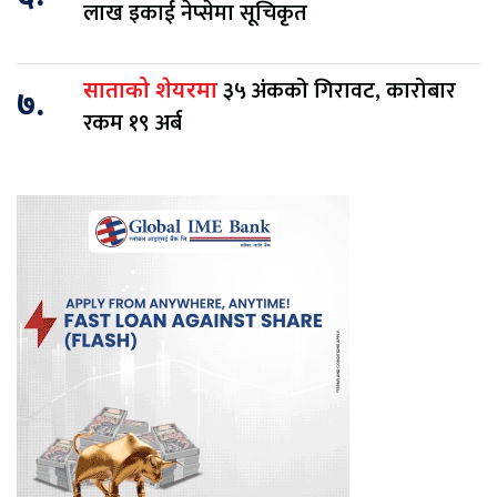
लाख इकाई नेप्सेमा सूचिकृत
३५ अंकको गिरावट, कारोबार
साताको शेयरमा
७.
रकम १९ अर्ब