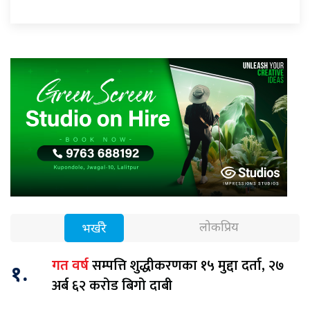
लोकप्रिय
भर्खरै
सम्पत्ति शुद्धीकरणका १५ मुद्दा दर्ता, २७
गत वर्ष
१.
अर्ब ६२ करोड बिगो दाबी