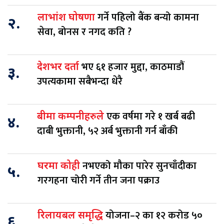
गर्ने पहिलो बैंक बन्यो कामना
लाभांश घोषणा
२.
सेवा, बोनस र नगद कति ?
भए ६१ हजार मुद्दा, काठमाडौं
देशभर दर्ता
३.
उपत्यकामा सबैभन्दा धेरै
एक वर्षमा गरे १ खर्ब बढी
बीमा कम्पनीहरुले
४.
दाबी भुक्तानी, ५२ अर्ब भुक्तानी गर्न बाँकी
नभएको मौका पारेर सुनचाँदीका
घरमा कोही
५.
गरगहना चोरी गर्ने तीन जना पक्राउ
योजना–२ का १२ करोड ५०
रिलायबल समृद्धि
६.