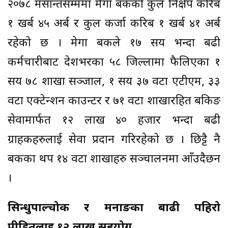
२०७८ मसान्तसम्ममा मेगा बैंकको कुल निक्षेप करिब
१ खर्ब ४५ अर्ब र कुल कर्जा करिब १ खर्ब ४१ अर्ब
रहेको छ । मेगा बैंकले १७ सय भन्दा बढी
कर्मचारीबाट देशभरका ५८ जिल्लामा फैलिएका १
सय ७८ शाखा सञ्जाल, १ सय ३७ वटा एटीएम, ३३
वटा एक्टेन्शन काउन्टर र ७१ वटा शाखारहित बैंकिङ
सेवामार्फत १२ लाख ४० हजार भन्दा बढी
ग्राहकहरुलाई सेवा प्रदान गरिरहेको छ । छिट्टै नै
बैंकका थप १४ वटा शाखाहरु सञ्चालनमा आँउदैछन
।
सिन्धुपाल्चोक र मनाङका बाढी पहिरो
पीडितलाई १२ लाख सहयोग