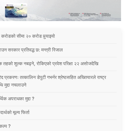
 करोडको सीमा २० करोड पुर्‍याइयो
उन सरकार प्रतिवद्ध छ: मन्त्री रिजाल
क तहको शुल्क नबढ्ने, रोकिएको प्रवेश परिक्षा २२ असोजदेखि
िद प्रकरणः तत्कालिन डेपुटी गभर्नर श्रेष्ठसहित अख्तियारले राष्ट्र
थि मुद्दा नचलाउने
थिक अपराधका मुद्दा ?
ार्थको मूल्य फिर्ता
विकल्प ?