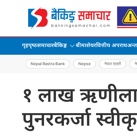
गृहपृष्‍ठ
समाचार
बैकिङ्ग
बीमा
शेयर
वित्तीय अपराध
अन्तर्
Nepal Rastra Bank
Nepse
नेपाल प्रहरी
ने
१ लाख ऋणीलाई 
पुनरकर्जा स्वीक