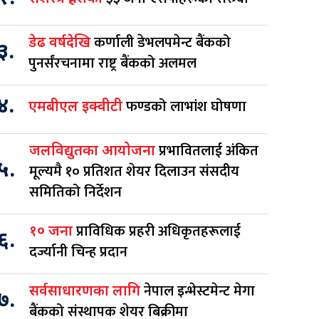
कर्णाली डेभलपमेन्ट बैंकको
डेढ वर्षदेखि
३.
पुनर्संरचनामा राष्ट्र बैंकको अलमल
४.
फण्डको लाभांश घोषणा
एमबीएल इक्वीटी
प्रभावितलाई अंकित
जलविद्युतका आयोजना
५.
मूल्यमै १० प्रतिशत शेयर दिलाउन संसदीय
समितिको निर्देशन
प्राविधिक प्रहरी अधिकृतहरूलाई
१० जना
६.
दर्ज्यानी चिन्ह प्रदान
नेपाल इन्भेस्टमेन्ट मेगा
सर्वसाधारणका लागि
७.
बैंकको संस्थापक शेयर बिक्रीमा