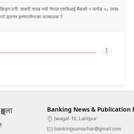
को बैंकिङ्ग ठगीः कसरी गायब भयो नेपाल एसबिआई बैंकको १ करोड ५८ लाख
उ परे ड्रागन इन्भेस्टमेन्टका सञ्चालक ?
Banking News & Publication P
ृङ्खला
Jwagal-10, Lalitpur
सी
bankingsamachar@gmail.com