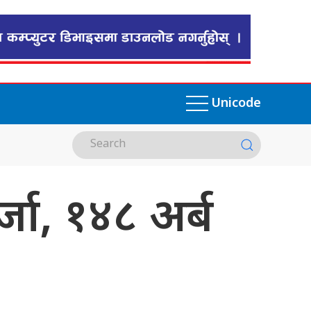
Unicode
जा, १४८ अर्ब