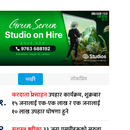
लोकप्रिय
भर्खरै
उपहार कार्यक्रम, शुक्रबार
करदाता प्रोत्साहन
१.
१५ जनालाई एक-एक लाख र एक जनालाई
१० लाख उपहार घोषणा हुने
२.
३३ जना एसपीहरूको सरुवा
सशस्त्र प्रहरीका