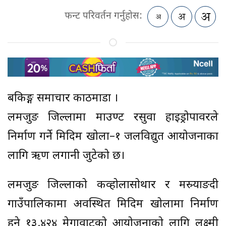
फन्ट परिवर्तन गर्नुहोस:
बैंकिङ्ग समाचार काठमाडौं ।
लमजुङ जिल्लामा माउण्ट रसुवा हाइड्रोपावरले
निर्माण गर्ने मिदिम खोला–१ जलविद्युत आयोजनाका
लागि ऋण लगानी जुटेको छ।
लमजुङ जिल्लाको कव्होलासोथार र मस्र्याङदी
गाउँपालिकामा अवस्थित मिदिम खोलामा निर्माण
हुने १३.४२४ मेगावाटको आयोजनाको लागि लक्ष्मी