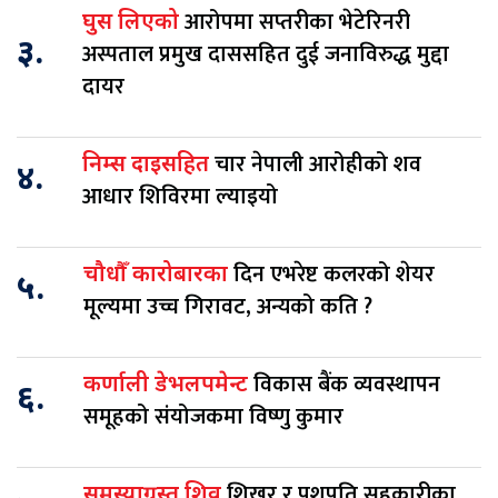
आरोपमा सप्तरीका भेटेरिनरी
घुस लिएको
३.
अस्पताल प्रमुख दाससहित दुई जनाविरुद्ध मुद्दा
दायर
चार नेपाली आरोहीको शव
निम्स दाइसहित
४.
आधार शिविरमा ल्याइयो
दिन एभरेष्ट कलरको शेयर
चौधौँ कारोबारका
५.
मूल्यमा उच्च गिरावट, अन्यको कति ?
विकास बैंक व्यवस्थापन
कर्णाली डेभलपमेन्ट
६.
समूहको संयोजकमा विष्णु कुमार
शिखर र पशुपति सहकारीका
समस्याग्रस्त शिव