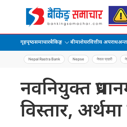
गृहपृष्‍ठ
समाचार
बैकिङ्ग
बीमा
शेयर
वित्तीय अपराध
अन्तर्
Nepal Rastra Bank
Nepse
नेपाल प्रहरी
ने
नवनियुक्त प्रधानम
विस्तार, अर्थमा 