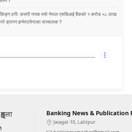
विकल्प ?
को बैंकिङ्ग ठगीः कसरी गायब भयो नेपाल एसबिआई बैंकको १ करोड ५८ लाख
उ परे ड्रागन इन्भेस्टमेन्टका सञ्चालक ?
Banking News & Publication P
ृङ्खला
Jwagal-10, Lalitpur
सी