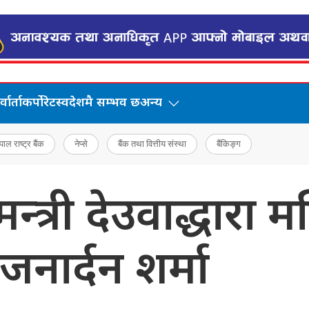
वार्ता
कर्पोरेट
स्वदेशमै सम्भव छ
अन्य
पाल राष्ट्र बैंक
नेप्से
बैंक तथा वित्तीय संस्था
बैंकिङ्ग
न्त्री देउवाद्धारा मन
जनार्दन शर्मा