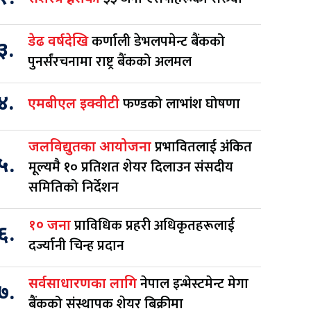
कर्णाली डेभलपमेन्ट बैंकको
डेढ वर्षदेखि
३.
पुनर्संरचनामा राष्ट्र बैंकको अलमल
४.
फण्डको लाभांश घोषणा
एमबीएल इक्वीटी
प्रभावितलाई अंकित
जलविद्युतका आयोजना
५.
मूल्यमै १० प्रतिशत शेयर दिलाउन संसदीय
समितिको निर्देशन
प्राविधिक प्रहरी अधिकृतहरूलाई
१० जना
६.
दर्ज्यानी चिन्ह प्रदान
नेपाल इन्भेस्टमेन्ट मेगा
सर्वसाधारणका लागि
७.
बैंकको संस्थापक शेयर बिक्रीमा