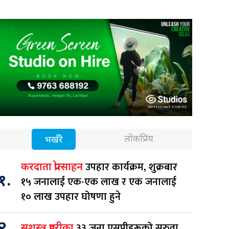
लोकप्रिय
भर्खरै
उपहार कार्यक्रम, शुक्रबार
करदाता प्रोत्साहन
१.
१५ जनालाई एक-एक लाख र एक जनालाई
१० लाख उपहार घोषणा हुने
२.
३३ जना एसपीहरूको सरुवा
सशस्त्र प्रहरीका