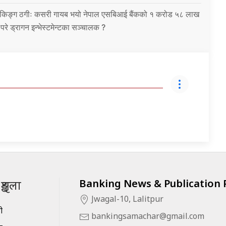
को बैंकिङ्ग ठगीः कसरी गायब भयो नेपाल एसबिआई बैंकको १ करोड ५८ लाख
उ परे ड्रागन इन्भेस्टमेन्टका सञ्चालक ?
Banking News & Publication P
ृङ्खला
Jwagal-10, Lalitpur
सी
bankingsamachar@gmail.com