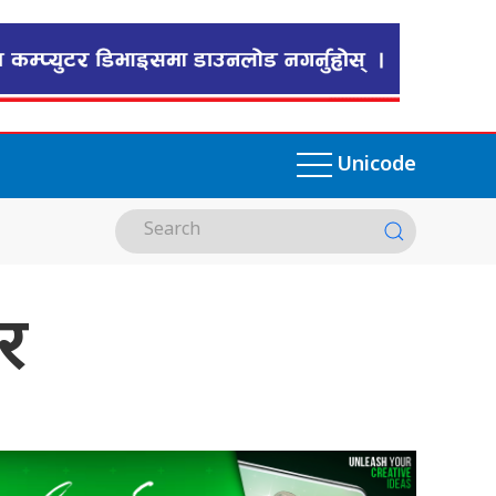
Unicode
र