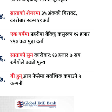
३५ अंकको गिरावट,
साताको शेयरमा
४.
कारोबार रकम १९ अर्ब
प्रहरीमा बैंकिङ्ग कसुरका १२ हजार
एक वर्षमा
५.
९५० वटा मुद्दा दर्ता
कारोबार: १३ हजार ७ सय
साताको सुन
६.
रुपैयाँले बढ्यो मूल्य
आज नेप्सेमा सर्वाधिक कमाउने ५
यी हुन्
७.
कम्पनी