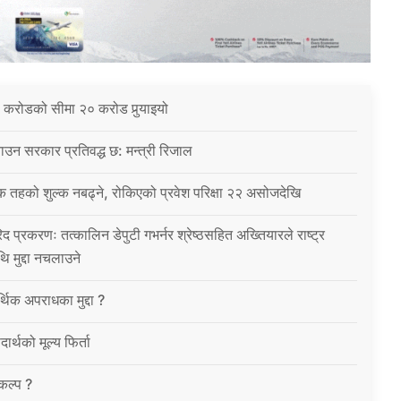
 करोडको सीमा २० करोड पुर्‍याइयो
उन सरकार प्रतिवद्ध छ: मन्त्री रिजाल
क तहको शुल्क नबढ्ने, रोकिएको प्रवेश परिक्षा २२ असोजदेखि
िद प्रकरणः तत्कालिन डेपुटी गभर्नर श्रेष्ठसहित अख्तियारले राष्ट्र
थि मुद्दा नचलाउने
थिक अपराधका मुद्दा ?
ार्थको मूल्य फिर्ता
विकल्प ?