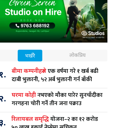
लोकप्रिय
भर्खरै
एक वर्षमा गरे १ खर्ब बढी
बीमा कम्पनीहरुले
१.
दाबी भुक्तानी, ५२ अर्ब भुक्तानी गर्न बाँकी
नभएको मौका पारेर सुनचाँदीका
घरमा कोही
२.
गरगहना चोरी गर्ने तीन जना पक्राउ
योजना–२ का १२ करोड
रिलायबल समृद्धि
३.
५० लाख इकाई नेप्सेमा सूचिकृत