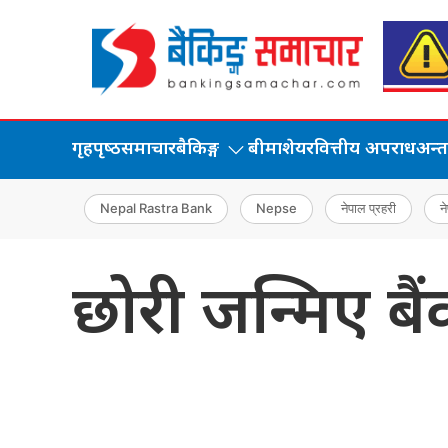
गृहपृष्‍ठ
समाचार
बैकिङ्ग
बीमा
शेयर
वित्तीय अपराध
अन्तर्
Nepal Rastra Bank
Nepse
नेपाल प्रहरी
ने
छोरी जन्मिए ब