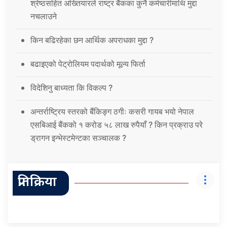
श्रेष्ठसहित अख्तियारले राष्ट्र बैंकका कुनै कर्मचारीमाथि मुद्दा
नचलाउने
किन बढिरहेका छन आर्थिक अपराधका मुद्दा ?
बढाइएको पेट्रोलियम पदार्थको मूल्य फिर्ता
विदेशिनु बाध्यता कि विकल्प ?
अन्तर्राष्ट्रिय स्तरको बैंकिङ्ग ठगीः कसरी गायब भयो नेपाल
एसबिआई बैंकको १ करोड ५८ लाख रुपैयाँ ? किन प्रक्राउ परे
ड्रागन इन्भेस्टमेन्टका सञ्चालक ?
प्रतिक्रिया