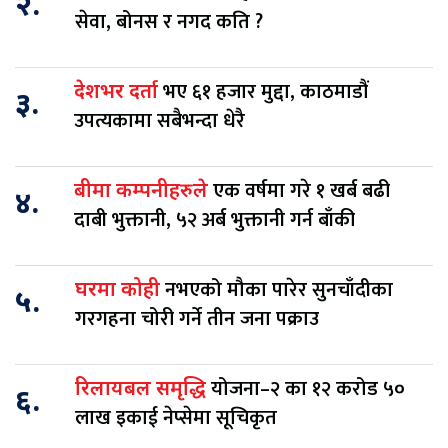
२.
सेवा, बोनस र नगद कति ?
भए ६१ हजार मुद्दा, काठमाडौं
देशभर दर्ता
३.
उपत्यकामा सबैभन्दा धेरै
एक वर्षमा गरे १ खर्ब बढी
बीमा कम्पनीहरुले
४.
दाबी भुक्तानी, ५२ अर्ब भुक्तानी गर्न बाँकी
नभएको मौका पारेर सुनचाँदीका
घरमा कोही
५.
गरगहना चोरी गर्ने तीन जना पक्राउ
योजना–२ का १२ करोड ५०
रिलायबल समृद्धि
६.
लाख इकाई नेप्सेमा सूचिकृत