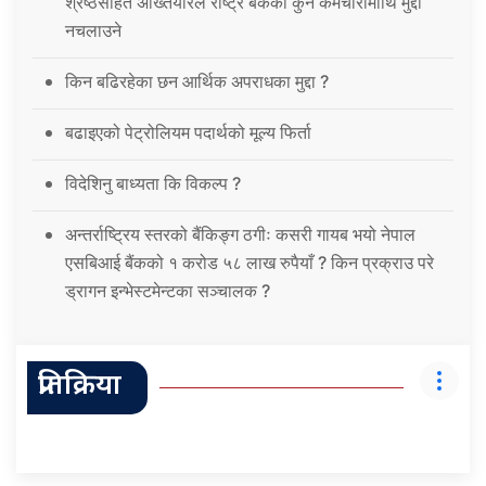
श्रेष्ठसहित अख्तियारले राष्ट्र बैंकका कुनै कर्मचारीमाथि मुद्दा
नचलाउने
किन बढिरहेका छन आर्थिक अपराधका मुद्दा ?
बढाइएको पेट्रोलियम पदार्थको मूल्य फिर्ता
विदेशिनु बाध्यता कि विकल्प ?
अन्तर्राष्ट्रिय स्तरको बैंकिङ्ग ठगीः कसरी गायब भयो नेपाल
एसबिआई बैंकको १ करोड ५८ लाख रुपैयाँ ? किन प्रक्राउ परे
ड्रागन इन्भेस्टमेन्टका सञ्चालक ?
प्रतिक्रिया