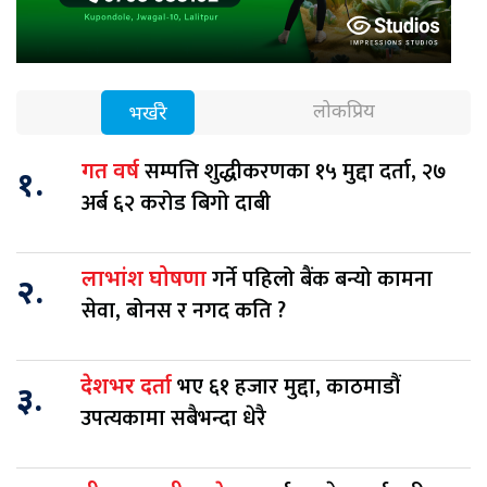
लोकप्रिय
भर्खरै
सम्पत्ति शुद्धीकरणका १५ मुद्दा दर्ता, २७
गत वर्ष
१.
अर्ब ६२ करोड बिगो दाबी
गर्ने पहिलो बैंक बन्यो कामना
लाभांश घोषणा
२.
सेवा, बोनस र नगद कति ?
भए ६१ हजार मुद्दा, काठमाडौं
देशभर दर्ता
३.
उपत्यकामा सबैभन्दा धेरै