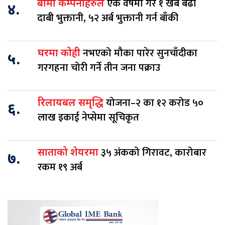
एक वर्षमा गरे १ खर्ब बढी
बीमा कम्पनीहरुले
४.
दाबी भुक्तानी, ५२ अर्ब भुक्तानी गर्न बाँकी
नभएको मौका पारेर सुनचाँदीका
घरमा कोही
५.
गरगहना चोरी गर्ने तीन जना पक्राउ
योजना–२ का १२ करोड ५०
रिलायबल समृद्धि
६.
लाख इकाई नेप्सेमा सूचिकृत
३५ अंकको गिरावट, कारोबार
साताको शेयरमा
७.
रकम १९ अर्ब