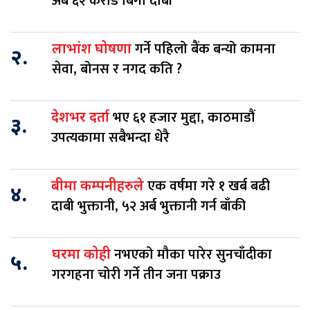
अर्ब ६२ करोड बिगो दाबी
गर्ने पहिलो बैंक बन्यो कामना
लाभांश घोषणा
२.
सेवा, बोनस र नगद कति ?
भए ६१ हजार मुद्दा, काठमाडौं
देशभर दर्ता
३.
उपत्यकामा सबैभन्दा धेरै
एक वर्षमा गरे १ खर्ब बढी
बीमा कम्पनीहरुले
४.
दाबी भुक्तानी, ५२ अर्ब भुक्तानी गर्न बाँकी
नभएको मौका पारेर सुनचाँदीका
घरमा कोही
५.
गरगहना चोरी गर्ने तीन जना पक्राउ