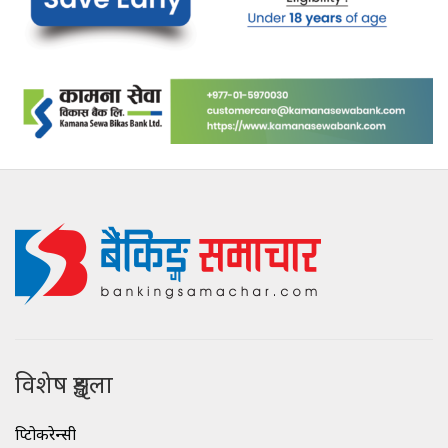
विशेष शृङ्खला
क्रिप्टोकरेन्सी