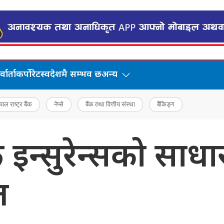
वार्ता
कर्पोरेट
स्वदेशमै सम्भव छ
अन्य
पाल राष्ट्र बैंक
नेप्से
बैंक तथा वित्तीय संस्था
बैंकिङ्ग
्सुरेन्सको साधार
त