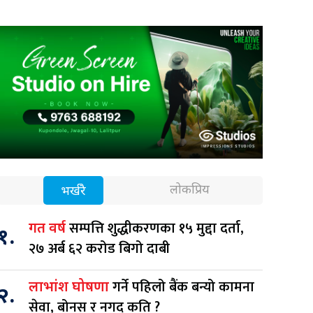
लोकप्रिय
भर्खरै
सम्पत्ति शुद्धीकरणका १५ मुद्दा दर्ता,
गत वर्ष
१.
२७ अर्ब ६२ करोड बिगो दाबी
गर्ने पहिलो बैंक बन्यो कामना
लाभांश घोषणा
२.
सेवा, बोनस र नगद कति ?