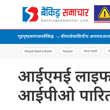
गृहपृष्‍ठ
समाचार
बैकिङ्ग
बीमा
शेयर
वित्तीय अपराध
अन्तर्
Nepal Rastra Bank
Nepse
नेपाल प्रहरी
ने
आईएमई लाइफ इन
आईपीओ पारि