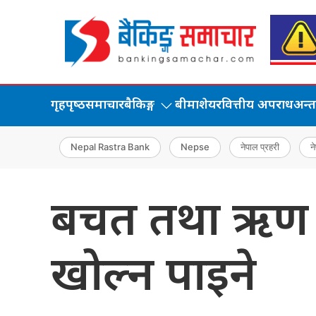
गृहपृष्‍ठ
समाचार
बैकिङ्ग
बीमा
शेयर
वित्तीय अपराध
अन्तर्
Nepal Rastra Bank
Nepse
नेपाल प्रहरी
ने
बचत तथा ऋण सह
खोल्न पाइने