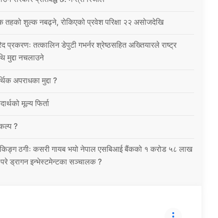
क तहको शुल्क नबढ्ने, रोकिएको प्रवेश परिक्षा २२ असोजदेखि
िद प्रकरणः तत्कालिन डेपुटी गभर्नर श्रेष्ठसहित अख्तियारले राष्ट्र
थि मुद्दा नचलाउने
थिक अपराधका मुद्दा ?
ार्थको मूल्य फिर्ता
विकल्प ?
को बैंकिङ्ग ठगीः कसरी गायब भयो नेपाल एसबिआई बैंकको १ करोड ५८ लाख
उ परे ड्रागन इन्भेस्टमेन्टका सञ्चालक ?