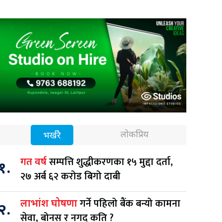
लोकप्रिय
भर्खरै
सम्पत्ति शुद्धीकरणका १५ मुद्दा दर्ता,
गत वर्ष
१.
२७ अर्ब ६२ करोड बिगो दाबी
गर्ने पहिलो बैंक बन्यो कामना
लाभांश घोषणा
२.
सेवा, बोनस र नगद कति ?