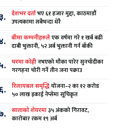
भए ६१ हजार मुद्दा, काठमाडौं
देशभर दर्ता
३.
उपत्यकामा सबैभन्दा धेरै
एक वर्षमा गरे १ खर्ब बढी
बीमा कम्पनीहरुले
४.
दाबी भुक्तानी, ५२ अर्ब भुक्तानी गर्न बाँकी
नभएको मौका पारेर सुनचाँदीका
घरमा कोही
५.
गरगहना चोरी गर्ने तीन जना पक्राउ
योजना–२ का १२ करोड
रिलायबल समृद्धि
६.
५० लाख इकाई नेप्सेमा सूचिकृत
३५ अंकको गिरावट,
साताको शेयरमा
७.
कारोबार रकम १९ अर्ब