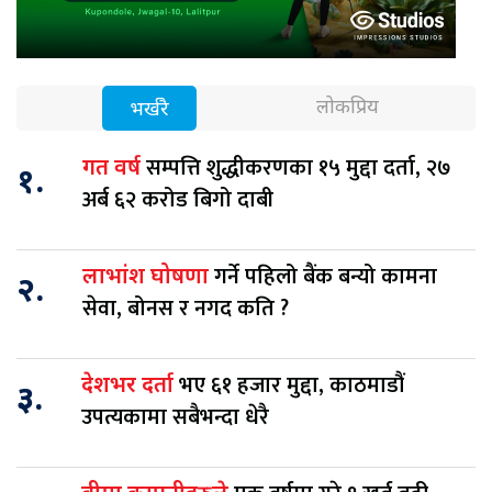
लोकप्रिय
भर्खरै
सम्पत्ति शुद्धीकरणका १५ मुद्दा दर्ता, २७
गत वर्ष
१.
अर्ब ६२ करोड बिगो दाबी
गर्ने पहिलो बैंक बन्यो कामना
लाभांश घोषणा
२.
सेवा, बोनस र नगद कति ?
भए ६१ हजार मुद्दा, काठमाडौं
देशभर दर्ता
३.
उपत्यकामा सबैभन्दा धेरै