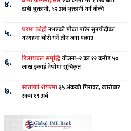
एक वर्षमा गरे १ खर्ब बढी
बीमा कम्पनीहरुले
४.
दाबी भुक्तानी, ५२ अर्ब भुक्तानी गर्न बाँकी
नभएको मौका पारेर सुनचाँदीका
घरमा कोही
५.
गरगहना चोरी गर्ने तीन जना पक्राउ
योजना–२ का १२ करोड ५०
रिलायबल समृद्धि
६.
लाख इकाई नेप्सेमा सूचिकृत
३५ अंकको गिरावट, कारोबार
साताको शेयरमा
७.
रकम १९ अर्ब