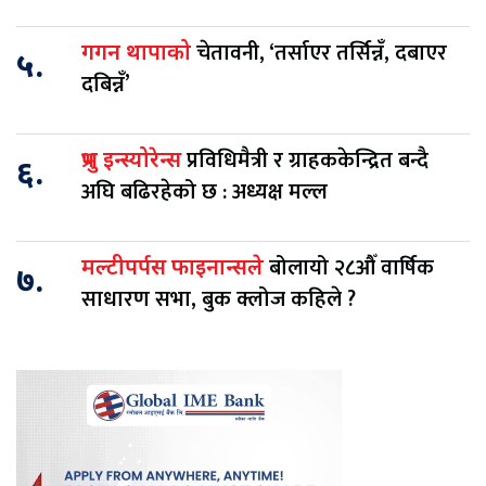
चेतावनी, ‘तर्साएर तर्सिन्नँ, दबाएर
गगन थापाको
५.
दबिन्नँ’
प्रविधिमैत्री र ग्राहककेन्द्रित बन्दै
प्रभु इन्स्योरेन्स
६.
अघि बढिरहेको छ : अध्यक्ष मल्ल
बोलायो २८औँ वार्षिक
मल्टीपर्पस फाइनान्सले
७.
साधारण सभा, बुक क्लोज कहिले ?