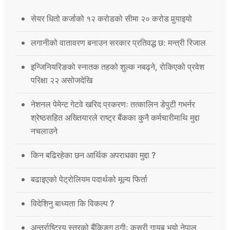
सेयर धितो कर्जाको १२ करोडको सीमा २० करोड पुर्‍याइयो
लगानीको वातावरण बनाउन सरकार प्रतिवद्ध छ: मन्त्री रिजाल
इन्जिनियरिङको स्नातक तहको शुल्क नबढ्ने, रोकिएको प्रवेश
परिक्षा २२ असोजदेखि
नेशनल पेमेन्ट गेटवे खरिद प्रकरणः तत्कालिन डेपुटी गभर्नर
श्रेष्ठसहित अख्तियारले राष्ट्र बैंकका कुनै कर्मचारीमाथि मुद्दा
नचलाउने
किन बढिरहेका छन आर्थिक अपराधका मुद्दा ?
बढाइएको पेट्रोलियम पदार्थको मूल्य फिर्ता
विदेशिनु बाध्यता कि विकल्प ?
अन्तर्राष्ट्रिय स्तरको बैंकिङ्ग ठगीः कसरी गायब भयो नेपाल