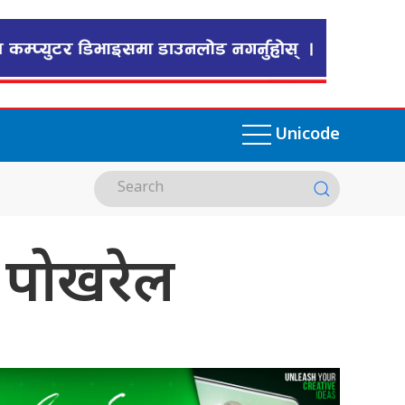
Unicode
 पोखरेल