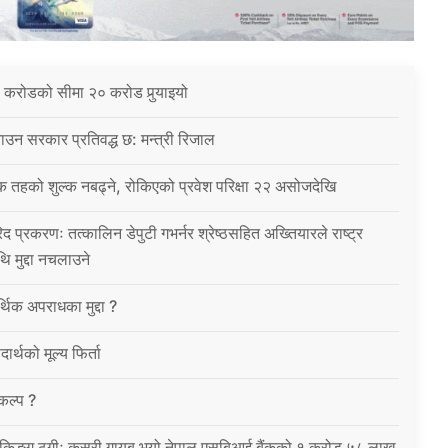
 करोडको सीमा २० करोड पुर्‍याइयो
उन सरकार प्रतिवद्ध छ: मन्त्री रिजाल
क तहको शुल्क नबढ्ने, रोकिएको प्रवेश परिक्षा २२ असोजदेखि
िद प्रकरणः तत्कालिन डेपुटी गभर्नर श्रेष्ठसहित अख्तियारले राष्ट्र
थि मुद्दा नचलाउने
थिक अपराधका मुद्दा ?
ार्थको मूल्य फिर्ता
विकल्प ?
को बैंकिङ्ग ठगीः कसरी गायब भयो नेपाल एसबिआई बैंकको १ करोड ५८ लाख