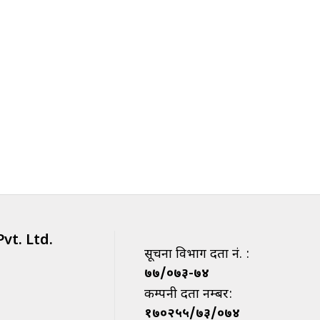
vt. Ltd.
सूचना विभाग दर्ता नं. :
७७/०७३-७४
कम्पनी दर्ता नम्बर:
१७०२५५/७३/०७४