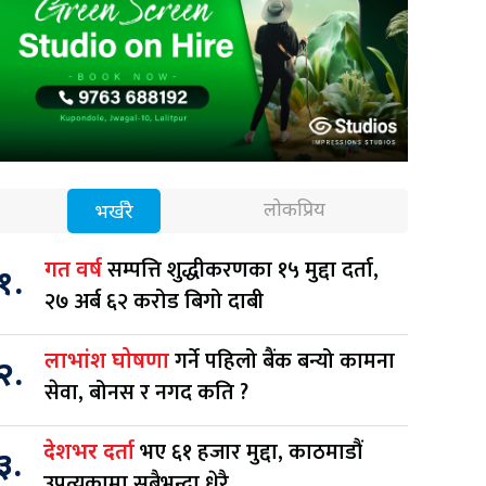
लोकप्रिय
भर्खरै
सम्पत्ति शुद्धीकरणका १५ मुद्दा दर्ता,
गत वर्ष
१.
२७ अर्ब ६२ करोड बिगो दाबी
गर्ने पहिलो बैंक बन्यो कामना
लाभांश घोषणा
२.
सेवा, बोनस र नगद कति ?
भए ६१ हजार मुद्दा, काठमाडौं
देशभर दर्ता
३.
उपत्यकामा सबैभन्दा धेरै