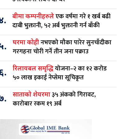
एक वर्षमा गरे १ खर्ब बढी
बीमा कम्पनीहरुले
४.
दाबी भुक्तानी, ५२ अर्ब भुक्तानी गर्न बाँकी
नभएको मौका पारेर सुनचाँदीका
घरमा कोही
५.
गरगहना चोरी गर्ने तीन जना पक्राउ
योजना–२ का १२ करोड
रिलायबल समृद्धि
६.
५० लाख इकाई नेप्सेमा सूचिकृत
३५ अंकको गिरावट,
साताको शेयरमा
७.
कारोबार रकम १९ अर्ब