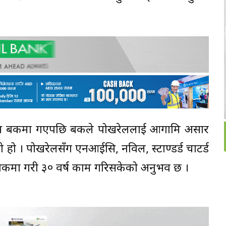
्स बैंकमा गएपछि बैंकले पोखरेललाई आगामि असार
ो हो । पोखरेलसँग एनआईसि, नविल, स्टाण्डर्ड चाटर्ड
्ट बैंकमा गरी ३० वर्ष काम गरिसकेको अनुभव छ ।