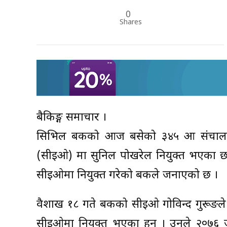
0
Shares
बैकिङ्ग समाचार ।
सिभिल बैंकको आज बसेको ३४५ औं संचालक
(सीइओ) मा सुनिल पोखरेल नियुक्त भएका छ
सीइओमा नियुक्त गरेको बैंकले जनाएको छ ।
वैशाख १८ गते बैंकको सीइओ गोविन्द गुरूङल
सीइओमा नियुक्त भएका हुन् । उनले २०७६ ज