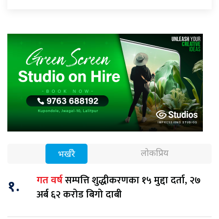
लोकप्रिय
भर्खरै
सम्पत्ति शुद्धीकरणका १५ मुद्दा दर्ता, २७
गत वर्ष
१.
अर्ब ६२ करोड बिगो दाबी