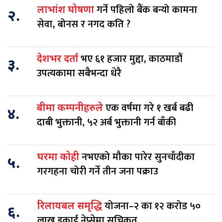
गर्ने पहिलो बैंक बन्यो कामना
लाभांश घोषणा
२.
सेवा, बोनस र नगद कति ?
भए ६१ हजार मुद्दा, काठमाडौं
देशभर दर्ता
३.
उपत्यकामा सबैभन्दा धेरै
एक वर्षमा गरे १ खर्ब बढी
बीमा कम्पनीहरुले
४.
दाबी भुक्तानी, ५२ अर्ब भुक्तानी गर्न बाँकी
नभएको मौका पारेर सुनचाँदीका
घरमा कोही
५.
गरगहना चोरी गर्ने तीन जना पक्राउ
योजना–२ का १२ करोड ५०
रिलायबल समृद्धि
६.
लाख इकाई नेप्सेमा सूचिकृत