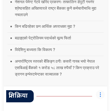
नेशनल पेमेन्ट गेटवे खरिद प्रकरणः तत्कालिन डेपुटी गभर्नर
श्रेष्ठसहित अख्तियारले राष्ट्र बैंकका कुनै कर्मचारीमाथि मुद्दा
नचलाउने
किन बढिरहेका छन आर्थिक अपराधका मुद्दा ?
बढाइएको पेट्रोलियम पदार्थको मूल्य फिर्ता
विदेशिनु बाध्यता कि विकल्प ?
अन्तर्राष्ट्रिय स्तरको बैंकिङ्ग ठगीः कसरी गायब भयो नेपाल
एसबिआई बैंकको १ करोड ५८ लाख रुपैयाँ ? किन प्रक्राउ परे
ड्रागन इन्भेस्टमेन्टका सञ्चालक ?
प्रतिक्रिया