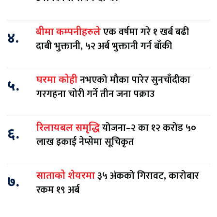
एक वर्षमा गरे १ खर्ब बढी
बीमा कम्पनीहरुले
४.
दाबी भुक्तानी, ५२ अर्ब भुक्तानी गर्न बाँकी
नभएको मौका पारेर सुनचाँदीका
घरमा कोही
५.
गरगहना चोरी गर्ने तीन जना पक्राउ
योजना–२ का १२ करोड ५०
रिलायबल समृद्धि
६.
लाख इकाई नेप्सेमा सूचिकृत
३५ अंकको गिरावट, कारोबार
साताको शेयरमा
७.
रकम १९ अर्ब