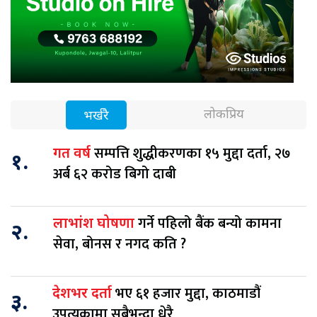
लोकप्रिय
भर्खरै
सम्पत्ति शुद्धीकरणका १५ मुद्दा दर्ता, २७
गत वर्ष
१.
अर्ब ६२ करोड बिगो दाबी
गर्ने पहिलो बैंक बन्यो कामना
लाभांश घोषणा
२.
सेवा, बोनस र नगद कति ?
भए ६१ हजार मुद्दा, काठमाडौं
देशभर दर्ता
३.
उपत्यकामा सबैभन्दा धेरै