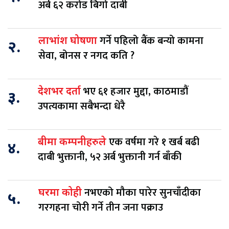
अर्ब ६२ करोड बिगो दाबी
गर्ने पहिलो बैंक बन्यो कामना
लाभांश घोषणा
२.
सेवा, बोनस र नगद कति ?
भए ६१ हजार मुद्दा, काठमाडौं
देशभर दर्ता
३.
उपत्यकामा सबैभन्दा धेरै
एक वर्षमा गरे १ खर्ब बढी
बीमा कम्पनीहरुले
४.
दाबी भुक्तानी, ५२ अर्ब भुक्तानी गर्न बाँकी
नभएको मौका पारेर सुनचाँदीका
घरमा कोही
५.
गरगहना चोरी गर्ने तीन जना पक्राउ