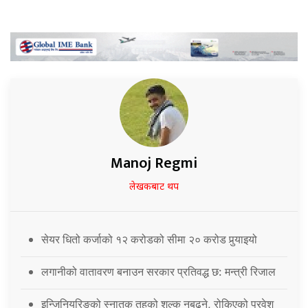
Manoj Regmi
लेखकबाट थप
सेयर धितो कर्जाको १२ करोडको सीमा २० करोड पुर्‍याइयो
लगानीको वातावरण बनाउन सरकार प्रतिवद्ध छ: मन्त्री रिजाल
इन्जिनियरिङको स्नातक तहको शुल्क नबढ्ने, रोकिएको प्रवेश