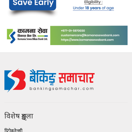
विशेष शृङ्खला
क्रिप्टोकरेन्सी