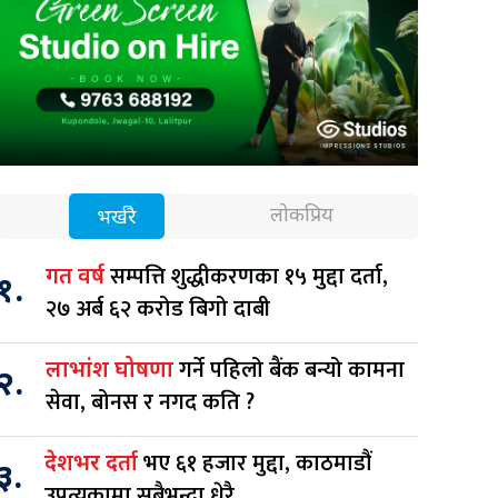
लोकप्रिय
भर्खरै
सम्पत्ति शुद्धीकरणका १५ मुद्दा दर्ता,
गत वर्ष
१.
२७ अर्ब ६२ करोड बिगो दाबी
गर्ने पहिलो बैंक बन्यो कामना
लाभांश घोषणा
२.
सेवा, बोनस र नगद कति ?
भए ६१ हजार मुद्दा, काठमाडौं
देशभर दर्ता
३.
उपत्यकामा सबैभन्दा धेरै