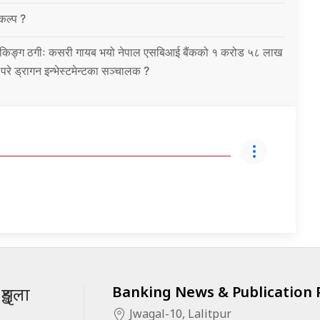
विकल्प ?
को बैंकिङ्ग ठगीः कसरी गायब भयो नेपाल एसबिआई बैंकको १ करोड ५८ लाख
उ परे ड्रागन इन्भेस्टमेन्टका सञ्चालक ?
Banking News & Publication P
ृङ्खला
Jwagal-10, Lalitpur