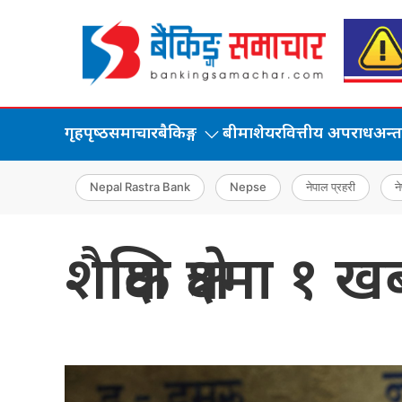
गृहपृष्‍ठ
समाचार
बैकिङ्ग
बीमा
शेयर
वित्तीय अपराध
अन्तर्
Nepal Rastra Bank
Nepse
नेपाल प्रहरी
ने
शैक्षिक क्षेत्रम