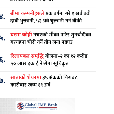
एक वर्षमा गरे १ खर्ब बढी
बीमा कम्पनीहरुले
४.
दाबी भुक्तानी, ५२ अर्ब भुक्तानी गर्न बाँकी
नभएको मौका पारेर सुनचाँदीका
घरमा कोही
५.
गरगहना चोरी गर्ने तीन जना पक्राउ
योजना–२ का १२ करोड
रिलायबल समृद्धि
६.
५० लाख इकाई नेप्सेमा सूचिकृत
३५ अंकको गिरावट,
साताको शेयरमा
७.
कारोबार रकम १९ अर्ब