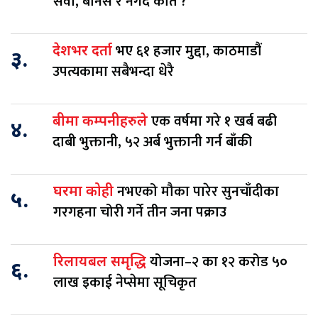
सेवा, बोनस र नगद कति ?
भए ६१ हजार मुद्दा, काठमाडौं
देशभर दर्ता
३.
उपत्यकामा सबैभन्दा धेरै
एक वर्षमा गरे १ खर्ब बढी
बीमा कम्पनीहरुले
४.
दाबी भुक्तानी, ५२ अर्ब भुक्तानी गर्न बाँकी
नभएको मौका पारेर सुनचाँदीका
घरमा कोही
५.
गरगहना चोरी गर्ने तीन जना पक्राउ
योजना–२ का १२ करोड ५०
रिलायबल समृद्धि
६.
लाख इकाई नेप्सेमा सूचिकृत