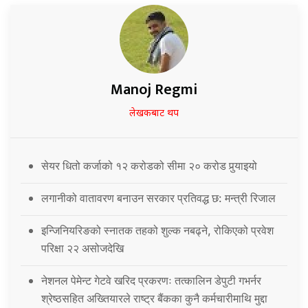
Manoj Regmi
लेखकबाट थप
सेयर धितो कर्जाको १२ करोडको सीमा २० करोड पुर्‍याइयो
लगानीको वातावरण बनाउन सरकार प्रतिवद्ध छ: मन्त्री रिजाल
इन्जिनियरिङको स्नातक तहको शुल्क नबढ्ने, रोकिएको प्रवेश
परिक्षा २२ असोजदेखि
नेशनल पेमेन्ट गेटवे खरिद प्रकरणः तत्कालिन डेपुटी गभर्नर
श्रेष्ठसहित अख्तियारले राष्ट्र बैंकका कुनै कर्मचारीमाथि मुद्दा