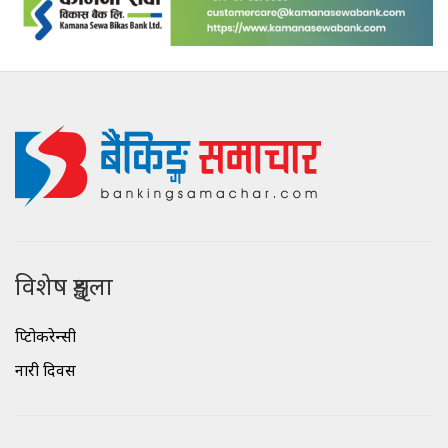
विशेष शृङ्खला
क्रिप्टोकरेन्सी
नारी दिवस