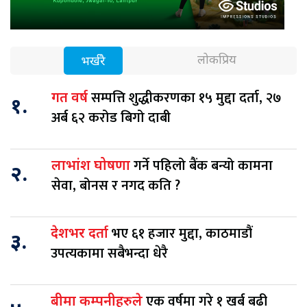
लोकप्रिय
भर्खरै
सम्पत्ति शुद्धीकरणका १५ मुद्दा दर्ता, २७
गत वर्ष
१.
अर्ब ६२ करोड बिगो दाबी
गर्ने पहिलो बैंक बन्यो कामना
लाभांश घोषणा
२.
सेवा, बोनस र नगद कति ?
भए ६१ हजार मुद्दा, काठमाडौं
देशभर दर्ता
३.
उपत्यकामा सबैभन्दा धेरै
एक वर्षमा गरे १ खर्ब बढी
बीमा कम्पनीहरुले