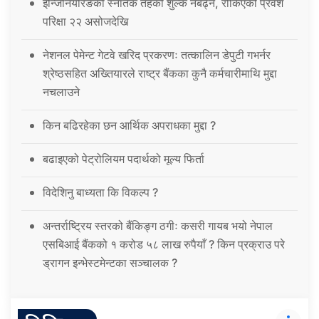
इन्जिनियरिङको स्नातक तहको शुल्क नबढ्ने, रोकिएको प्रवेश
परिक्षा २२ असोजदेखि
नेशनल पेमेन्ट गेटवे खरिद प्रकरणः तत्कालिन डेपुटी गभर्नर
श्रेष्ठसहित अख्तियारले राष्ट्र बैंकका कुनै कर्मचारीमाथि मुद्दा
नचलाउने
किन बढिरहेका छन आर्थिक अपराधका मुद्दा ?
बढाइएको पेट्रोलियम पदार्थको मूल्य फिर्ता
विदेशिनु बाध्यता कि विकल्प ?
अन्तर्राष्ट्रिय स्तरको बैंकिङ्ग ठगीः कसरी गायब भयो नेपाल
एसबिआई बैंकको १ करोड ५८ लाख रुपैयाँ ? किन प्रक्राउ परे
ड्रागन इन्भेस्टमेन्टका सञ्चालक ?