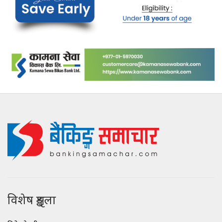
विशेष शृङ्खला