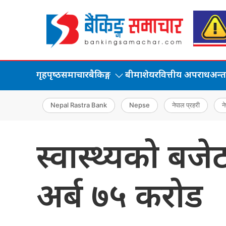
गृहपृष्‍ठ
समाचार
बैकिङ्ग
बीमा
शेयर
वित्तीय अपराध
अन्तर्
Nepal Rastra Bank
Nepse
नेपाल प्रहरी
ने
स्वास्थ्यको बज
अर्ब ७५ करोड