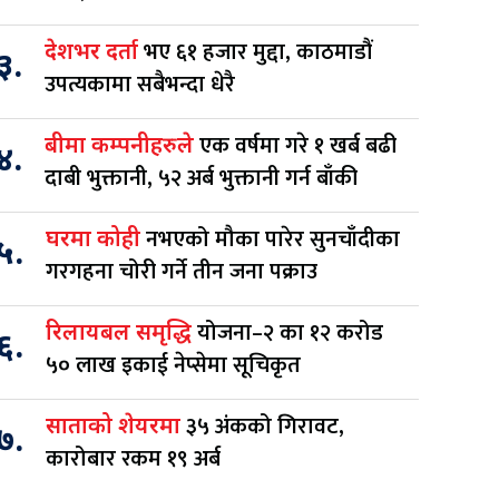
भए ६१ हजार मुद्दा, काठमाडौं
देशभर दर्ता
३.
उपत्यकामा सबैभन्दा धेरै
एक वर्षमा गरे १ खर्ब बढी
बीमा कम्पनीहरुले
४.
दाबी भुक्तानी, ५२ अर्ब भुक्तानी गर्न बाँकी
नभएको मौका पारेर सुनचाँदीका
घरमा कोही
५.
गरगहना चोरी गर्ने तीन जना पक्राउ
योजना–२ का १२ करोड
रिलायबल समृद्धि
६.
५० लाख इकाई नेप्सेमा सूचिकृत
३५ अंकको गिरावट,
साताको शेयरमा
७.
कारोबार रकम १९ अर्ब