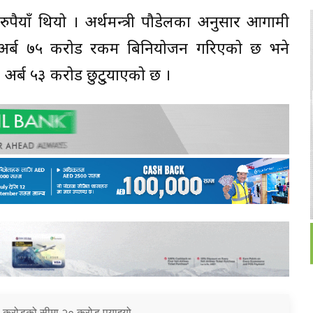
रुपैयाँ थियो । अर्थमन्त्री पौडेलका अनुसार आगामी
अर्ब ७५ करोड रकम बिनियोजन गरिएको छ भने
र्ब ५३ करोड छुटु्याएको छ ।
 करोडको सीमा २० करोड पुर्‍याइयो