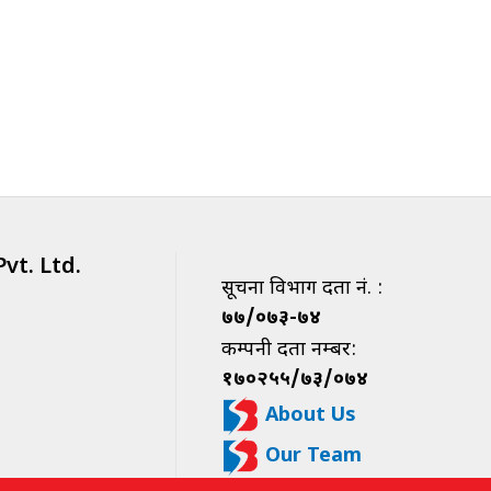
vt. Ltd.
सूचना विभाग दर्ता नं. :
७७/०७३-७४
कम्पनी दर्ता नम्बर:
१७०२५५/७३/०७४
About Us
Our Team