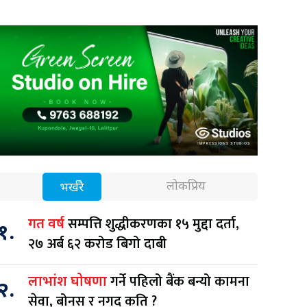
लोकप्रिय
भर्खरै
सम्पत्ति शुद्धीकरणका १५ मुद्दा दर्ता,
गत वर्ष
१.
२७ अर्ब ६२ करोड बिगो दाबी
गर्ने पहिलो बैंक बन्यो कामना
लाभांश घोषणा
२.
सेवा, बोनस र नगद कति ?