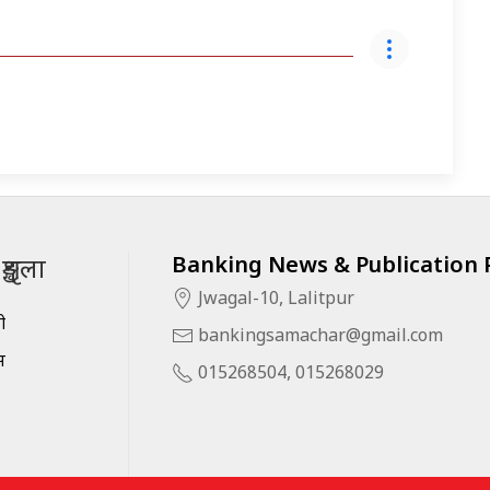
Banking News & Publication P
ृङ्खला
Jwagal-10, Lalitpur
सी
bankingsamachar@gmail.com
स
015268504, 015268029