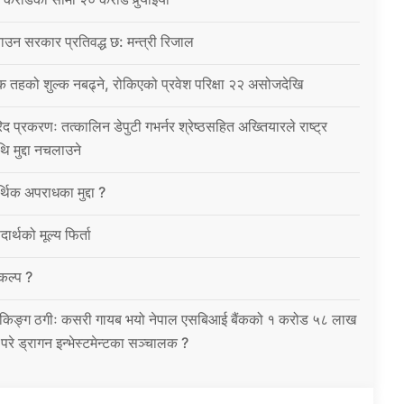
उन सरकार प्रतिवद्ध छ: मन्त्री रिजाल
क तहको शुल्क नबढ्ने, रोकिएको प्रवेश परिक्षा २२ असोजदेखि
िद प्रकरणः तत्कालिन डेपुटी गभर्नर श्रेष्ठसहित अख्तियारले राष्ट्र
थि मुद्दा नचलाउने
थिक अपराधका मुद्दा ?
ार्थको मूल्य फिर्ता
विकल्प ?
को बैंकिङ्ग ठगीः कसरी गायब भयो नेपाल एसबिआई बैंकको १ करोड ५८ लाख
उ परे ड्रागन इन्भेस्टमेन्टका सञ्चालक ?