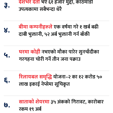
भए ६१ हजार मुद्दा, काठमाडौं
देशभर दर्ता
३.
उपत्यकामा सबैभन्दा धेरै
एक वर्षमा गरे १ खर्ब बढी
बीमा कम्पनीहरुले
४.
दाबी भुक्तानी, ५२ अर्ब भुक्तानी गर्न बाँकी
नभएको मौका पारेर सुनचाँदीका
घरमा कोही
५.
गरगहना चोरी गर्ने तीन जना पक्राउ
योजना–२ का १२ करोड ५०
रिलायबल समृद्धि
६.
लाख इकाई नेप्सेमा सूचिकृत
३५ अंकको गिरावट, कारोबार
साताको शेयरमा
७.
रकम १९ अर्ब