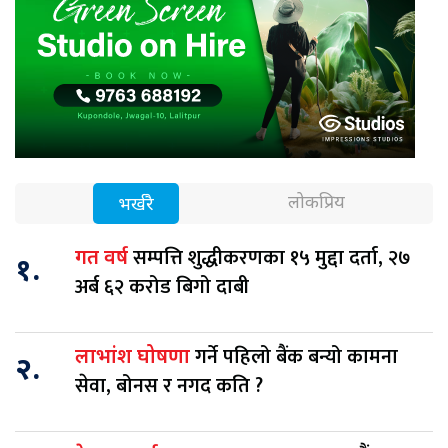
लोकप्रिय
भर्खरै
सम्पत्ति शुद्धीकरणका १५ मुद्दा दर्ता, २७
गत वर्ष
१.
अर्ब ६२ करोड बिगो दाबी
गर्ने पहिलो बैंक बन्यो कामना
लाभांश घोषणा
२.
सेवा, बोनस र नगद कति ?