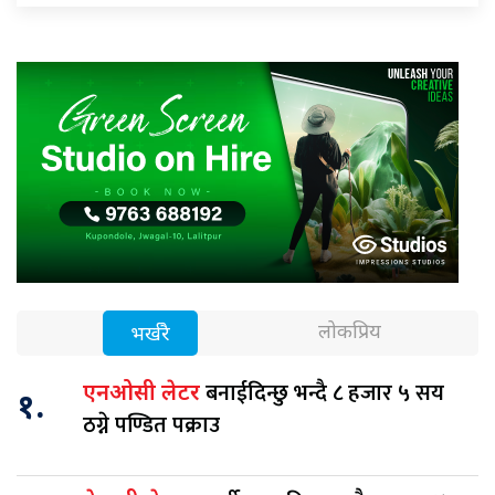
लोकप्रिय
भर्खरै
बनाईदिन्छु भन्दै ८ हजार ५ सय
एनओसी लेटर
१.
ठग्ने पण्डित पक्राउ