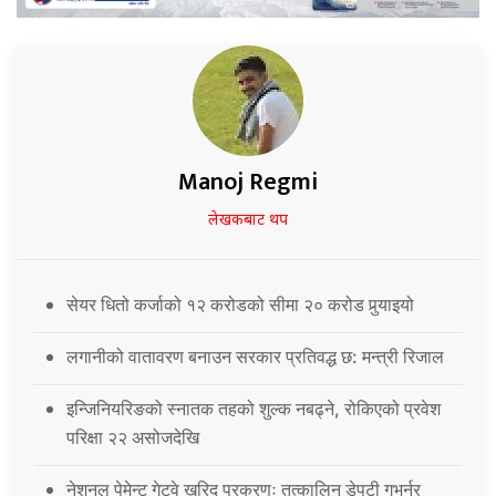
Manoj Regmi
लेखकबाट थप
सेयर धितो कर्जाको १२ करोडको सीमा २० करोड पुर्‍याइयो
लगानीको वातावरण बनाउन सरकार प्रतिवद्ध छ: मन्त्री रिजाल
इन्जिनियरिङको स्नातक तहको शुल्क नबढ्ने, रोकिएको प्रवेश
परिक्षा २२ असोजदेखि
नेशनल पेमेन्ट गेटवे खरिद प्रकरणः तत्कालिन डेपुटी गभर्नर