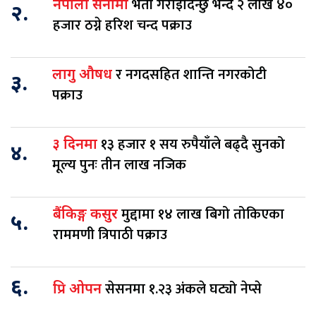
भर्ती गराइदिन्छु भन्दै २ लाख ४०
नेपाली सेनामा
२.
हजार ठग्ने हरिश चन्द पक्राउ
र नगदसहित शान्ति नगरकोटी
लागु औषध
३.
पक्राउ
१३ हजार १ सय रुपैयाँले बढ्दै सुनको
३ दिनमा
४.
मूल्य पुनः तीन लाख नजिक
मुद्दामा १४ लाख बिगो तोकिएका
बैंकिङ्ग कसुर
५.
राममणी त्रिपाठी पक्राउ
६.
सेसनमा १.२३ अंकले घट्यो नेप्से
प्रि ओपन