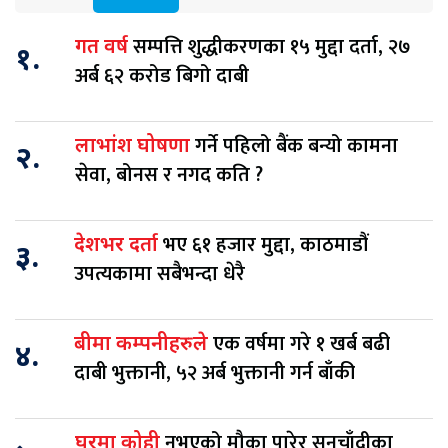
सम्पत्ति शुद्धीकरणका १५ मुद्दा दर्ता, २७
गत वर्ष
१.
अर्ब ६२ करोड बिगो दाबी
गर्ने पहिलो बैंक बन्यो कामना
लाभांश घोषणा
२.
सेवा, बोनस र नगद कति ?
भए ६१ हजार मुद्दा, काठमाडौं
देशभर दर्ता
३.
उपत्यकामा सबैभन्दा धेरै
एक वर्षमा गरे १ खर्ब बढी
बीमा कम्पनीहरुले
४.
दाबी भुक्तानी, ५२ अर्ब भुक्तानी गर्न बाँकी
नभएको मौका पारेर सुनचाँदीका
घरमा कोही