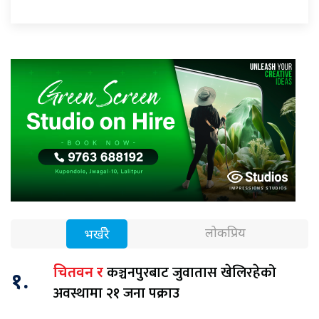
लोकप्रिय
भर्खरै
कञ्चनपुरबाट जुवातास खेलिरहेको
चितवन र
१.
अवस्थामा २१ जना पक्राउ