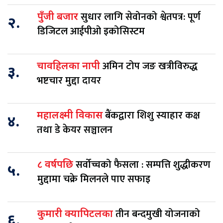
सुधार लागि सेवोनको श्वेतपत्र: पूर्ण
पुँजी बजार
२.
डिजिटल आईपीओ इकोसिस्टम
अमिन टोप जङ खत्रीविरुद्ध
चावहिलका नापी
३.
भष्टचार मुद्दा दायर
बैंकद्वारा शिशु स्याहार कक्ष
महालक्ष्मी विकास
४.
तथा डे केयर सञ्चालन
सर्वोच्चको फैसला : सम्पत्ति शुद्धीकरण
८ वर्षपछि
५.
मुद्दामा चक्रे मिलनले पाए सफाइ
तीन बन्दमुखी योजनाको
कुमारी क्यापिटलका
६.