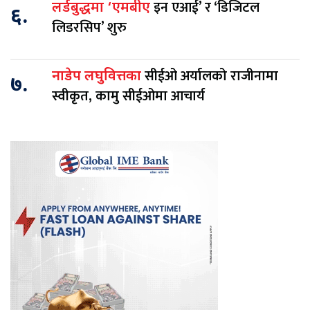
इन एआई’ र ‘डिजिटल
लर्डबुद्धमा ‘एमबीए
६.
लिडरसिप’ शुरु
सीईओ अर्यालको राजीनामा
नाडेप लघुवित्तका
७.
स्वीकृत, कामु सीईओमा आचार्य