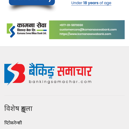
विशेष शृङ्खला
क्रिप्टोकरेन्सी