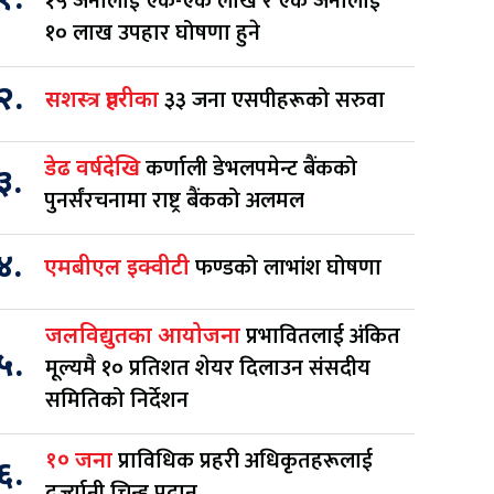
१.
१५ जनालाई एक-एक लाख र एक जनालाई
१० लाख उपहार घोषणा हुने
२.
३३ जना एसपीहरूको सरुवा
सशस्त्र प्रहरीका
कर्णाली डेभलपमेन्ट बैंकको
डेढ वर्षदेखि
३.
पुनर्संरचनामा राष्ट्र बैंकको अलमल
४.
फण्डको लाभांश घोषणा
एमबीएल इक्वीटी
प्रभावितलाई अंकित
जलविद्युतका आयोजना
५.
मूल्यमै १० प्रतिशत शेयर दिलाउन संसदीय
समितिको निर्देशन
प्राविधिक प्रहरी अधिकृतहरूलाई
१० जना
६.
दर्ज्यानी चिन्ह प्रदान