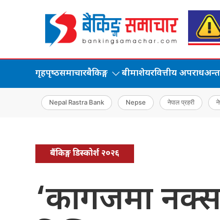
गृहपृष्‍ठ
समाचार
बैकिङ्ग
बीमा
शेयर
वित्तीय अपराध
अन्तर्
Nepal Rastra Bank
Nepse
नेपाल प्रहरी
ने
बैंकिङ्ग डिस्कोर्श २०२६
‘कागजमा नक्सा 