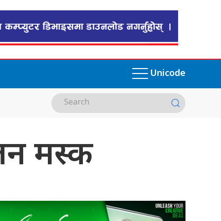
Unicode
एलन मस्क