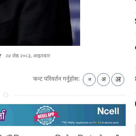
र
२४ जेष्ठ २०८३, आइतबार
फन्ट परिवर्तन गर्नुहोस: