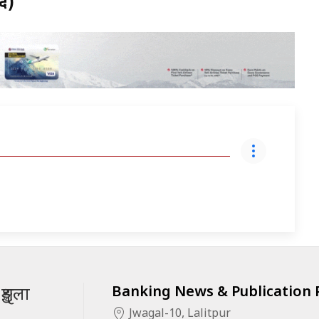
द)
Banking News & Publication P
ृङ्खला
Jwagal-10, Lalitpur