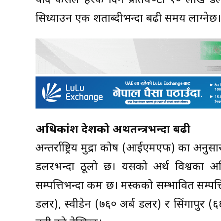
यदि कसैले हरेक दिन प्रतिघण्टा १० लाख डल
सिध्याउन एक शताब्दीभन्दा बढी समय लाग्नेछ।
अधिकांश देशको अर्थतन्त्रभन्दा बढी
अन्तर्राष्ट्रिय मुद्रा कोष (आईएमएफ) का अनुसार
डलरभन्दा ठूलो छ। यसको अर्थ विश्वका अध
सम्पत्तिभन्दा कम छ। मस्कको सम्भावित सम्पत
डलर), स्वीडेन (७६० अर्ब डलर) र सिंगापुर (६