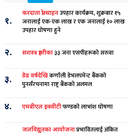
उपहार कार्यक्रम, शुक्रबार १५
करदाता प्रोत्साहन
१.
जनालाई एक-एक लाख र एक जनालाई १० लाख
उपहार घोषणा हुने
२.
३३ जना एसपीहरूको सरुवा
सशस्त्र प्रहरीका
कर्णाली डेभलपमेन्ट बैंकको
डेढ वर्षदेखि
३.
पुनर्संरचनामा राष्ट्र बैंकको अलमल
४.
फण्डको लाभांश घोषणा
एमबीएल इक्वीटी
प्रभावितलाई अंकित
जलविद्युतका आयोजना