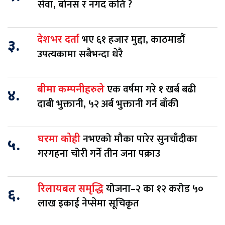
सेवा, बोनस र नगद कति ?
भए ६१ हजार मुद्दा, काठमाडौं
देशभर दर्ता
३.
उपत्यकामा सबैभन्दा धेरै
एक वर्षमा गरे १ खर्ब बढी
बीमा कम्पनीहरुले
४.
दाबी भुक्तानी, ५२ अर्ब भुक्तानी गर्न बाँकी
नभएको मौका पारेर सुनचाँदीका
घरमा कोही
५.
गरगहना चोरी गर्ने तीन जना पक्राउ
योजना–२ का १२ करोड ५०
रिलायबल समृद्धि
६.
लाख इकाई नेप्सेमा सूचिकृत