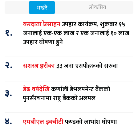
लोकप्रिय
भर्खरै
उपहार कार्यक्रम, शुक्रबार १५
करदाता प्रोत्साहन
१.
जनालाई एक-एक लाख र एक जनालाई १० लाख
उपहार घोषणा हुने
२.
३३ जना एसपीहरूको सरुवा
सशस्त्र प्रहरीका
कर्णाली डेभलपमेन्ट बैंकको
डेढ वर्षदेखि
३.
पुनर्संरचनामा राष्ट्र बैंकको अलमल
४.
फण्डको लाभांश घोषणा
एमबीएल इक्वीटी