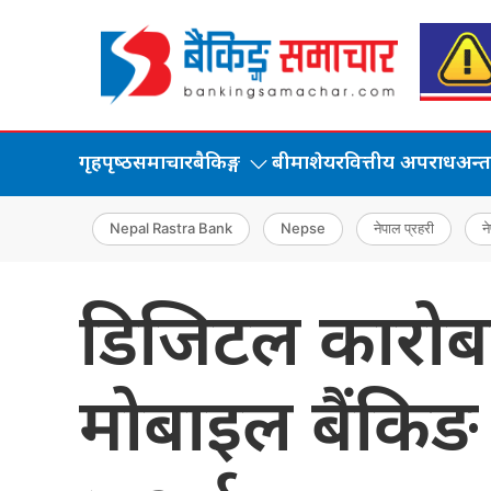
गृहपृष्‍ठ
समाचार
बैकिङ्ग
बीमा
शेयर
वित्तीय अपराध
अन्तर्
Nepal Rastra Bank
Nepse
नेपाल प्रहरी
ने
डिजिटल कारोबारल
मोबाइल बैंकिङ 