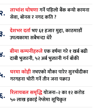
गर्ने पहिलो बैंक बन्यो कामना
लाभांश घोषणा
२.
सेवा, बोनस र नगद कति ?
भए ६१ हजार मुद्दा, काठमाडौं
देशभर दर्ता
३.
उपत्यकामा सबैभन्दा धेरै
एक वर्षमा गरे १ खर्ब बढी
बीमा कम्पनीहरुले
४.
दाबी भुक्तानी, ५२ अर्ब भुक्तानी गर्न बाँकी
नभएको मौका पारेर सुनचाँदीका
घरमा कोही
५.
गरगहना चोरी गर्ने तीन जना पक्राउ
योजना–२ का १२ करोड
रिलायबल समृद्धि
६.
५० लाख इकाई नेप्सेमा सूचिकृत