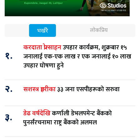
लोकप्रिय
भर्खरै
उपहार कार्यक्रम, शुक्रबार १५
करदाता प्रोत्साहन
१.
जनालाई एक-एक लाख र एक जनालाई १० लाख
उपहार घोषणा हुने
२.
३३ जना एसपीहरूको सरुवा
सशस्त्र प्रहरीका
कर्णाली डेभलपमेन्ट बैंकको
डेढ वर्षदेखि
३.
पुनर्संरचनामा राष्ट्र बैंकको अलमल