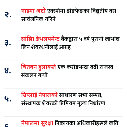
एक्स्पोमा डोङफेङका विद्युतीय बस
नाइमा अटो
२.
सार्वजनिक गरिने
बैंकद्वारा ५ वर्ष पुरानो लाभांश
सांग्रिला डेभलपमेन्ट
३.
लिन शेयरधनीलाई आग्रह
एक करोडभन्दा बढी राजस्व
चितवन हुलाकले
४.
संकलन गर्‍यो
साधारण सभा सम्पन्न,
ग्रिनप्लाई नेपालको
५.
संस्थापक शेयरको प्रिमियम मूल्य निर्धारण
निकायका अधिकारीहरूले कति
नेपालमा सुरक्षा