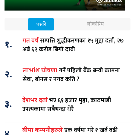
लोकप्रिय
भर्खरै
सम्पत्ति शुद्धीकरणका १५ मुद्दा दर्ता, २७
गत वर्ष
१.
अर्ब ६२ करोड बिगो दाबी
गर्ने पहिलो बैंक बन्यो कामना
लाभांश घोषणा
२.
सेवा, बोनस र नगद कति ?
भए ६१ हजार मुद्दा, काठमाडौं
देशभर दर्ता
३.
उपत्यकामा सबैभन्दा धेरै
एक वर्षमा गरे १ खर्ब बढी
बीमा कम्पनीहरुले
४.