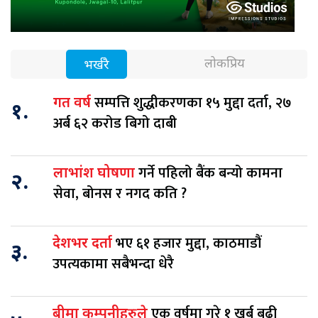
लोकप्रिय
भर्खरै
सम्पत्ति शुद्धीकरणका १५ मुद्दा दर्ता, २७
गत वर्ष
१.
अर्ब ६२ करोड बिगो दाबी
गर्ने पहिलो बैंक बन्यो कामना
लाभांश घोषणा
२.
सेवा, बोनस र नगद कति ?
भए ६१ हजार मुद्दा, काठमाडौं
देशभर दर्ता
३.
उपत्यकामा सबैभन्दा धेरै
एक वर्षमा गरे १ खर्ब बढी
बीमा कम्पनीहरुले