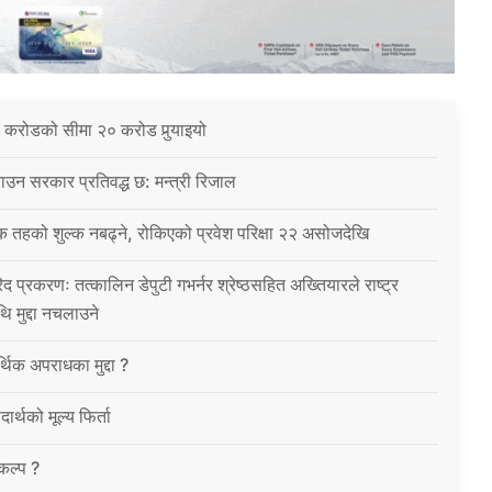
 करोडको सीमा २० करोड पुर्‍याइयो
उन सरकार प्रतिवद्ध छ: मन्त्री रिजाल
क तहको शुल्क नबढ्ने, रोकिएको प्रवेश परिक्षा २२ असोजदेखि
िद प्रकरणः तत्कालिन डेपुटी गभर्नर श्रेष्ठसहित अख्तियारले राष्ट्र
थि मुद्दा नचलाउने
थिक अपराधका मुद्दा ?
ार्थको मूल्य फिर्ता
विकल्प ?