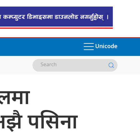
Unicode
ालमा
अझै पसिना