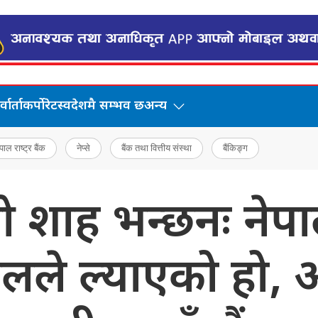
वार्ता
कर्पोरेट
स्वदेशमै सम्भव छ
अन्य
पाल राष्ट्र बैंक
नेप्से
बैंक तथा वित्तीय संस्था
बैंकिङ्ग
शाह भन्छनः नेप
लले ल्याएको हो, 