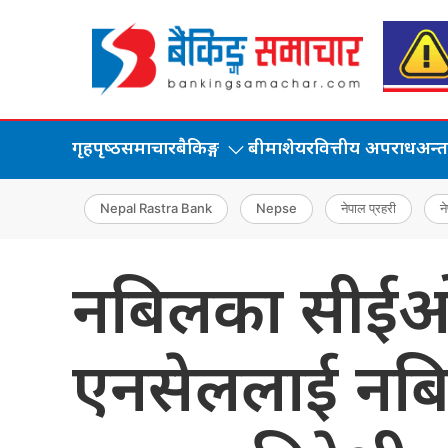
गृहपृष्‍ठ
समाचार
बैकिङ्ग
बीमा
शेयर
वित्तीय अपराध
अन्तर्
Nepal Rastra Bank
Nepse
नेपाल प्रहरी
ने
नबिलका सीईओ 
एनसेललाई नबि