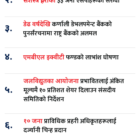
२.
३३ जना एसपीहरूको सरुवा
सशस्त्र प्रहरीका
कर्णाली डेभलपमेन्ट बैंकको
डेढ वर्षदेखि
३.
पुनर्संरचनामा राष्ट्र बैंकको अलमल
४.
फण्डको लाभांश घोषणा
एमबीएल इक्वीटी
प्रभावितलाई अंकित
जलविद्युतका आयोजना
५.
मूल्यमै १० प्रतिशत शेयर दिलाउन संसदीय
समितिको निर्देशन
प्राविधिक प्रहरी अधिकृतहरूलाई
१० जना
६.
दर्ज्यानी चिन्ह प्रदान