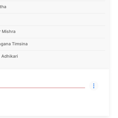
tha
r Mishra
ngana Timsina
 Adhikari