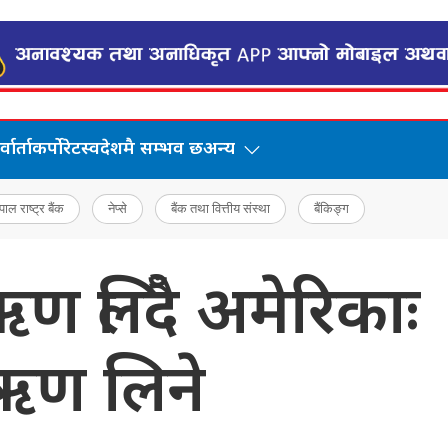
वार्ता
कर्पोरेट
स्वदेशमै सम्भव छ
अन्य
पाल राष्ट्र बैंक
नेप्से
बैंक तथा वित्तीय संस्था
बैंकिङ्ग
ऋण लिँदै अमेरिकाः
ऋण लिने