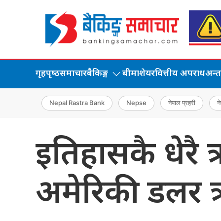
गृहपृष्‍ठ
समाचार
बैकिङ्ग
बीमा
शेयर
वित्तीय अपराध
अन्तर्
Nepal Rastra Bank
Nepse
नेपाल प्रहरी
ने
इतिहासकै धेरै 
अमेरिकी डलर 