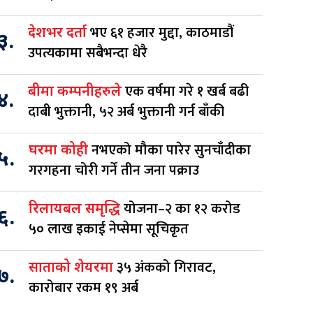
भए ६१ हजार मुद्दा, काठमाडौं
देशभर दर्ता
३.
उपत्यकामा सबैभन्दा धेरै
एक वर्षमा गरे १ खर्ब बढी
बीमा कम्पनीहरुले
४.
दाबी भुक्तानी, ५२ अर्ब भुक्तानी गर्न बाँकी
नभएको मौका पारेर सुनचाँदीका
घरमा कोही
५.
गरगहना चोरी गर्ने तीन जना पक्राउ
योजना–२ का १२ करोड
रिलायबल समृद्धि
६.
५० लाख इकाई नेप्सेमा सूचिकृत
३५ अंकको गिरावट,
साताको शेयरमा
७.
कारोबार रकम १९ अर्ब