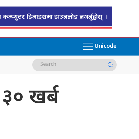
Unicode
 ३० खर्ब