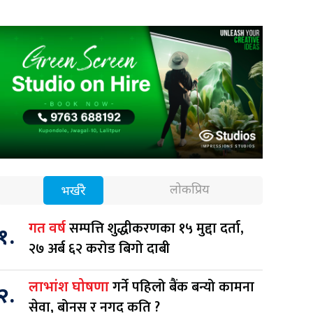
लोकप्रिय
भर्खरै
सम्पत्ति शुद्धीकरणका १५ मुद्दा दर्ता,
गत वर्ष
१.
२७ अर्ब ६२ करोड बिगो दाबी
गर्ने पहिलो बैंक बन्यो कामना
लाभांश घोषणा
२.
सेवा, बोनस र नगद कति ?