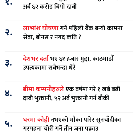
१.
अर्ब ६२ करोड बिगो दाबी
गर्ने पहिलो बैंक बन्यो कामना
लाभांश घोषणा
२.
सेवा, बोनस र नगद कति ?
भए ६१ हजार मुद्दा, काठमाडौं
देशभर दर्ता
३.
उपत्यकामा सबैभन्दा धेरै
एक वर्षमा गरे १ खर्ब बढी
बीमा कम्पनीहरुले
४.
दाबी भुक्तानी, ५२ अर्ब भुक्तानी गर्न बाँकी
नभएको मौका पारेर सुनचाँदीका
घरमा कोही
५.
गरगहना चोरी गर्ने तीन जना पक्राउ