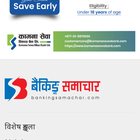
विशेष शृङ्खला