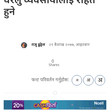
घरेलु व्यवसायीलाई राहत
हुने
राजु ढुङ्गेल
२१ बैशाख २०७७, आइतबार
0
Shares
फन्ट परिवर्तन गर्नुहोस: