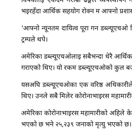
विषयलाई एकदमै नराम्रो ढङ्गले व्यपस्थापन
भइरहँदा आर्थिक सहयोग रोक्न म आफ्नो प्रशासन
'आफ्नो न्यूनतम दायित्व पूरा गर्न डब्ल्यू
ट्रम्पले थपे।
अमेरिका डब्ल्यूएचओलाई सबैभन्दा धेरै आर्थ
गराएको थिए। यो रकम डब्ल्यूएचओको कुल बजेट
यसअघि डब्ल्यूएचओका एक वरिष्ठ अधिकारील
थिए। उनले सबै मिलेर कोरोनाभाइरस महामारीसँ
अमेरिका कोरोनाभाइरस महामारीको अहिले केन्द्
भएको छ भने २५,२३९ जनाको मृत्यु भएको छ।