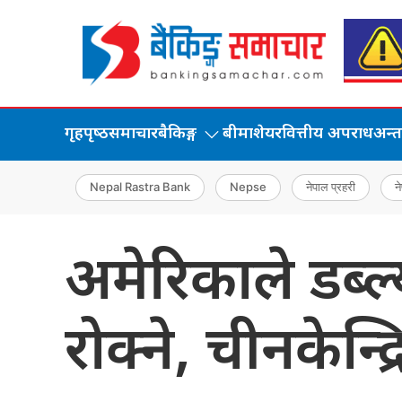
गृहपृष्‍ठ
समाचार
बैकिङ्ग
बीमा
शेयर
वित्तीय अपराध
अन्तर्
Nepal Rastra Bank
Nepse
नेपाल प्रहरी
ने
अमेरिकाले डब
रोक्ने, चीनकेन