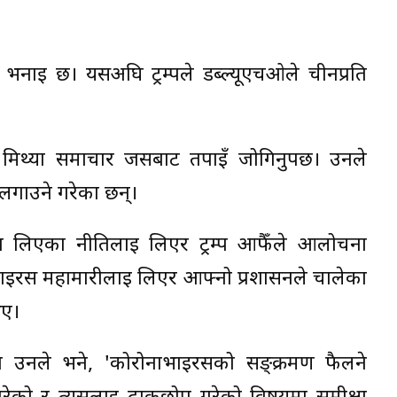
 भनाइ छ। यसअघि ट्रम्पले डब्ल्यूएचओले चीनप्रति
मिथ्या समाचार जसबाट तपाईँ जोगिनुपर्छ। उनले
 लगाउने गरेका छन्।
न लिएका नीतिलाई लिएर ट्रम्प आफैँले आलोचना
भाइरस महामारीलाई लिएर आफ्नो प्रशासनले चालेका
िए।
ा उनले भने, 'कोरोनाभाइरसको सङ्क्रमण फैलने