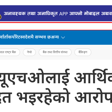
वार्ता
कर्पोरेट
स्वदेशमै सम्भव छ
अन्य
पाल राष्ट्र बैंक
नेप्से
बैंक तथा वित्तीय संस्था
बैंकिङ्ग
्ल्यूएचओलाई आर्थ
्द्रित भइरहेको आरो