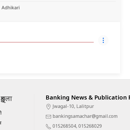
 Adhikari
Banking News & Publication P
ृङ्खला
Jwagal-10, Lalitpur
सी
bankingsamachar@gmail.com
स
015268504, 015268029