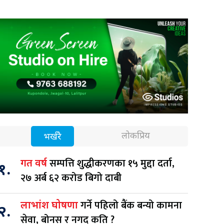
लोकप्रिय
भर्खरै
सम्पत्ति शुद्धीकरणका १५ मुद्दा दर्ता,
गत वर्ष
१.
२७ अर्ब ६२ करोड बिगो दाबी
गर्ने पहिलो बैंक बन्यो कामना
लाभांश घोषणा
२.
सेवा, बोनस र नगद कति ?