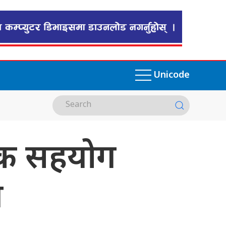
Unicode
िक सहयोग
प