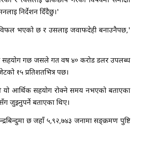
 गरेको र त्यसलाई ढाकछोप गरेको विषयमा समीक्षा
लाई निर्देशन दिँदैछु।'
एचओ विफल भएको छ र उसलाई जवाफदेही बनाउनैपर्छ,'
िक सहयोग गर्छ जसले गत वर्ष ४० करोड डलर उपलब्ध
को १५ प्रतिशतभित्र पर्छ।
े यो आर्थिक सहयोग रोक्ने समय नभएको बताएका
ग जुझ्नुपर्ने बताएका थिए।
रबिन्दुमा छ जहाँ ५,९२,७४३ जनामा सङ्क्रमण पुष्टि