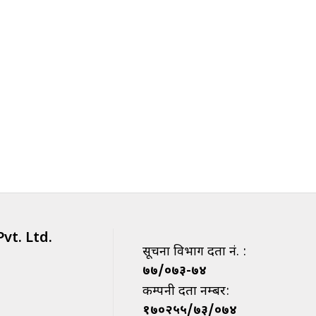
vt. Ltd.
सूचना विभाग दर्ता नं. :
७७/०७३-७४
कम्पनी दर्ता नम्बर:
१७०२५५/७३/०७४