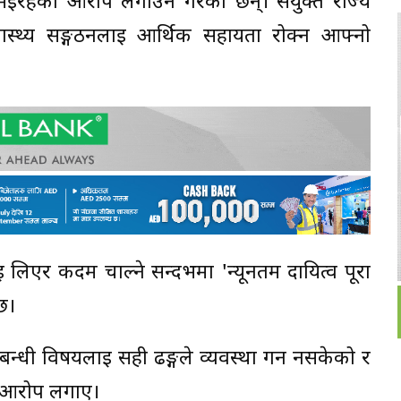
रितू'भइरहेको आरोप लगाउने गरेका छन्। संयुक्त राज्य
व स्वास्थ्य सङ्गठनलाई आर्थिक सहायता रोक्न आफ्नो
िएर कदम चाल्ने सन्दर्भमा 'न्यूनतम दायित्व पूरा
छ।
्धी विषयलाई सही ढङ्गले व्यवस्था गर्न नसकेको र
ले आरोप लगाए।