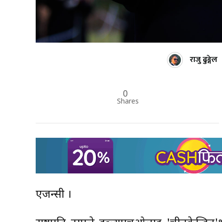
राजु ढुङ्गेल
0
Shares
एजन्सी ।