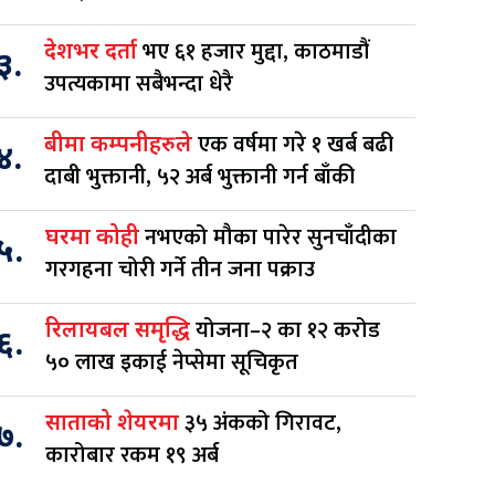
भए ६१ हजार मुद्दा, काठमाडौं
देशभर दर्ता
३.
उपत्यकामा सबैभन्दा धेरै
एक वर्षमा गरे १ खर्ब बढी
बीमा कम्पनीहरुले
४.
दाबी भुक्तानी, ५२ अर्ब भुक्तानी गर्न बाँकी
नभएको मौका पारेर सुनचाँदीका
घरमा कोही
५.
गरगहना चोरी गर्ने तीन जना पक्राउ
योजना–२ का १२ करोड
रिलायबल समृद्धि
६.
५० लाख इकाई नेप्सेमा सूचिकृत
३५ अंकको गिरावट,
साताको शेयरमा
७.
कारोबार रकम १९ अर्ब