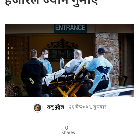
हजारले ज्यान गुमाए
राजु ढुङ्गेल
२६ चैत्र २०७६, बुधबार
0
Shares