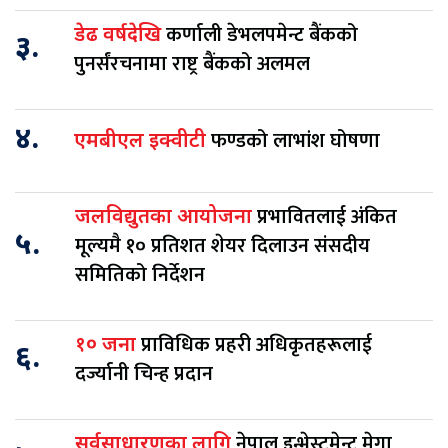
कर्णाली डेभलपमेन्ट बैंकको
डेढ वर्षदेखि
३.
पुनर्संरचनामा राष्ट्र बैंकको अलमल
४.
फण्डको लाभांश घोषणा
एमबीएल इक्वीटी
प्रभावितलाई अंकित
जलविद्युतका आयोजना
५.
मूल्यमै १० प्रतिशत शेयर दिलाउन संसदीय
समितिको निर्देशन
प्राविधिक प्रहरी अधिकृतहरूलाई
१० जना
६.
दर्ज्यानी चिन्ह प्रदान
नेपाल इन्भेस्टमेन्ट मेगा
सर्वसाधारणका लागि